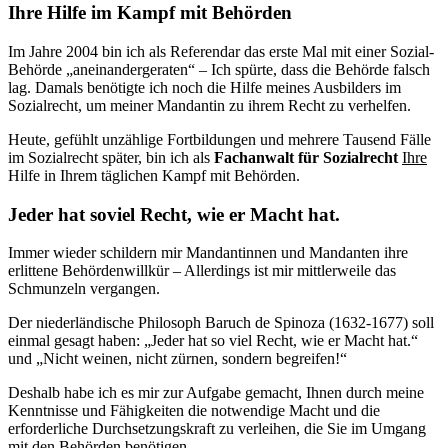
Ihre Hilfe im Kampf mit Behörden
Im Jahre 2004 bin ich als Referen­dar das erste Mal mit einer Sozial-
Behörde „an­einander­geraten“ – Ich spürte, dass die Behörde falsch
lag. Damals benötigte ich noch die Hilfe meines Aus­bilders im
Sozialrecht, um meiner Mandantin zu ihrem Recht zu verhelfen.
Heute, gefühlt unzählige Fort­bildungen und mehrere Tausend Fälle
im Sozial­recht später, bin ich als
Fach­anwalt für Sozial­recht
Ihre
Hilfe in Ihrem täglichen Kampf mit Behörden.
Jeder hat soviel Recht, wie er Macht hat.
Immer wieder schildern mir Mandantinnen und Mandanten ihre
erlittene Behörden­willkür – Allerdings ist mir mittlerweile das
Schmunzeln vergangen.
Der niederländische Philosoph Baruch de Spinoza (1632-1677) soll
einmal gesagt haben: „Jeder hat so viel Recht, wie er Macht hat.“
und „Nicht weinen, nicht zürnen, sondern begreifen!“
Deshalb habe ich es mir zur Aufgabe gemacht, Ihnen durch meine
Kenntnisse und Fähig­keiten die notwendige Macht und die
erforderliche Durch­setzungs­kraft zu verleihen, die Sie im Umgang
mit den Behörden benötigen.